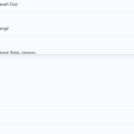
Pauah Duo
angir
angir Balai Janggo
angir Batang Hari
angir Jujuan
Sungai Pagu