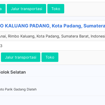
a
Jalur transportasi
Toko
 KALUANG PADANG, Kota Padang, Sumatera
nai, Rimbo Kaluang, Kota Padang, Sumatera Barat, Indones
33
Jalur transportasi
Toko
Solok Selatan
oto Parik Gadang Diateh