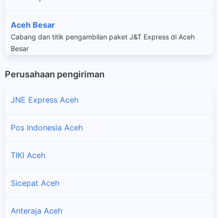
Aceh Besar
Cabang dan titik pengambilan paket J&T Express di Aceh
Besar
Perusahaan pengiriman
Aceh Jaya
Cabang dan titik pengambilan paket J&T Express di Aceh
JNE Express Aceh
Jaya
Aceh Selatan
Pos Indonesia Aceh
Cabang dan titik pengambilan paket J&T Express di Aceh
Selatan
TIKI Aceh
Aceh Singkil
Sicepat Aceh
Cabang dan titik pengambilan paket J&T Express di Aceh
Singkil
Anteraja Aceh