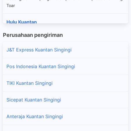
Toar
Hulu Kuantan
Cabang dan titik pengambilan paket JNE Express di Hulu
Perusahaan pengiriman
Kuantan
J&T Express Kuantan Singingi
Inuman
Cabang dan titik pengambilan paket JNE Express di Inuman
Pos Indonesia Kuantan Singingi
Kuantan Hilir
TIKI Kuantan Singingi
Cabang dan titik pengambilan paket JNE Express di Kuantan
Hilir
Sicepat Kuantan Singingi
Kuantan Hilir Seberang
Cabang dan titik pengambilan paket JNE Express di Kuantan
Anteraja Kuantan Singingi
Hilir Seberang