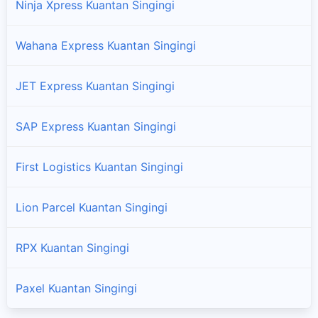
Ninja Xpress Kuantan Singingi
Kuantan Mudik
Cabang dan titik pengambilan paket JNE Express di Kuantan
Wahana Express Kuantan Singingi
Mudik
JET Express Kuantan Singingi
Kuantan Tengah
Cabang dan titik pengambilan paket JNE Express di Kuantan
SAP Express Kuantan Singingi
Tengah
Logas Tanah Darat
First Logistics Kuantan Singingi
Cabang dan titik pengambilan paket JNE Express di Logas
Tanah Darat
Lion Parcel Kuantan Singingi
Pangean
RPX Kuantan Singingi
Cabang dan titik pengambilan paket JNE Express di
Pangean
Paxel Kuantan Singingi
Pucuk Rantau