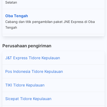
Selatan
Oba Tengah
Cabang dan titik pengambilan paket JNE Express di Oba
Tengah
Oba Utara
Perusahaan pengiriman
Cabang dan titik pengambilan paket JNE Express di Oba
Utara
J&T Express Tidore Kepulauan
Tidore
Pos Indonesia Tidore Kepulauan
Cabang dan titik pengambilan paket JNE Express di Tidore
TIKI Tidore Kepulauan
Tidore Selatan
Cabang dan titik pengambilan paket JNE Express di Tidore
Selatan
Sicepat Tidore Kepulauan