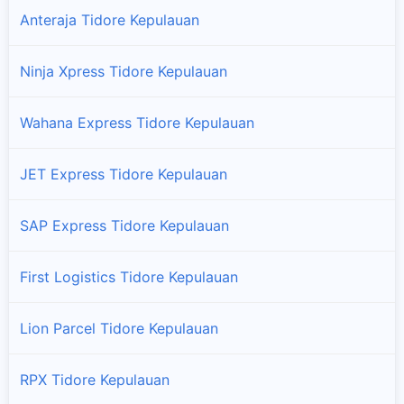
Tidore Timur
Anteraja Tidore Kepulauan
Cabang dan titik pengambilan paket JNE Express di Tidore
Timur
Ninja Xpress Tidore Kepulauan
Tidore Utara
Wahana Express Tidore Kepulauan
Cabang dan titik pengambilan paket JNE Express di Tidore
Utara
JET Express Tidore Kepulauan
SAP Express Tidore Kepulauan
First Logistics Tidore Kepulauan
Lion Parcel Tidore Kepulauan
RPX Tidore Kepulauan