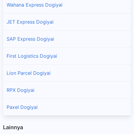
Wahana Express Dogiyai
Tengah
JET Express Dogiyai
Piyaiye
Cabang dan titik pengambilan paket JNE Express di Piyaiye
SAP Express Dogiyai
Sukikai Selatan
First Logistics Dogiyai
Cabang dan titik pengambilan paket JNE Express di Sukikai
Selatan
Lion Parcel Dogiyai
RPX Dogiyai
Paxel Dogiyai
Lainnya