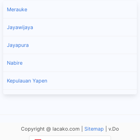
Merauke
Jayawijaya
Jayapura
Nabire
Kepulauan Yapen
×
Biak Numfor
Paniai
Copyright @ lacako.com |
Sitemap
| v.Do
Puncak Jaya