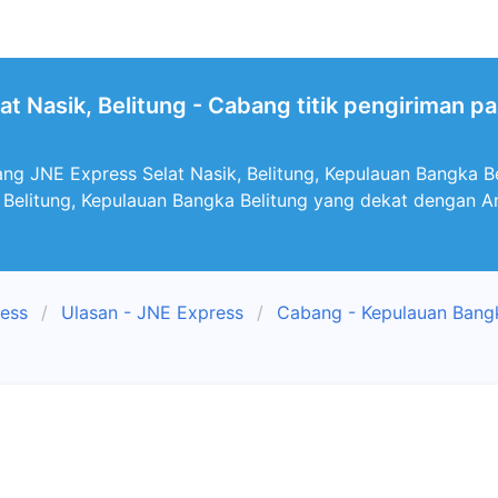
at Nasik, Belitung - Cabang titik pengiriman p
ng JNE Express Selat Nasik, Belitung, Kepulauan Bangka Be
, Belitung, Kepulauan Bangka Belitung yang dekat dengan A
ress
Ulasan - JNE Express
Cabang - Kepulauan Bangk