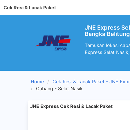
Cek Resi & Lacak Paket
JNE Express Sel
Bangka Belitung
Temukan lokasi caba
Express Selat Nasik
Home
Cek Resi & Lacak Paket - JNE Exp
Cabang - Selat Nasik
JNE Express Cek Resi & Lacak Paket