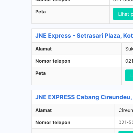
Peta
Lihat 
JNE Express - Setrasari Plaza, K
Alamat
Suk
Nomor telepon
02
Peta
L
JNE EXPRESS Cabang Cireundeu, 
Alamat
Cireun
Nomor telepon
021-5