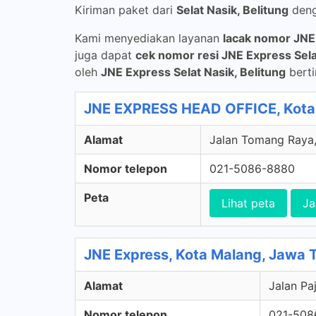
Kiriman paket dari
Selat Nasik, Belitung
den
Kami menyediakan layanan
lacak nomor JNE
juga dapat
cek nomor resi JNE Express Selat
oleh
JNE Express Selat Nasik, Belitung
berti
JNE EXPRESS HEAD OFFICE, Kota 
Alamat
Jalan Tomang Raya, 
Nomor telepon
021-5086-8880
Peta
Lihat peta
Ja
JNE Express, Kota Malang, Jawa 
Alamat
Jalan Pa
Nomor telepon
021-508