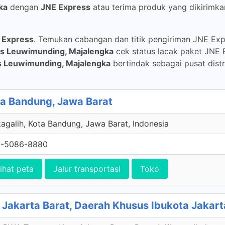
ka
dengan
JNE Express
atau terima produk yang dikirimk
 Express
. Temukan cabangan dan titik pengiriman JNE Expr
ss Leuwimunding, Majalengka
cek status lacak paket JNE 
s Leuwimunding, Majalengka
bertindak sebagai pusat dist
ota Bandung, Jawa Barat
agalih, Kota Bandung, Jawa Barat, Indonesia
1-5086-8880
ihat peta
Jalur transportasi
Toko
Jakarta Barat, Daerah Khusus Ibukota Jakart