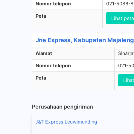
Nomor telepon
021-5086-
Peta
Lihat peta
Jne Express, Kabupaten Majaleng
Alamat
Sinarj
Nomor telepon
021-5
Peta
Liha
Perusahaan pengiriman
J&T Express Leuwimunding