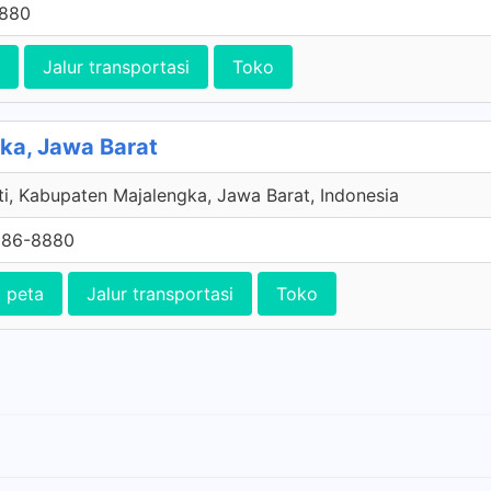
8880
Jalur transportasi
Toko
ka, Jawa Barat
ati, Kabupaten Majalengka, Jawa Barat, Indonesia
086-8880
t peta
Jalur transportasi
Toko