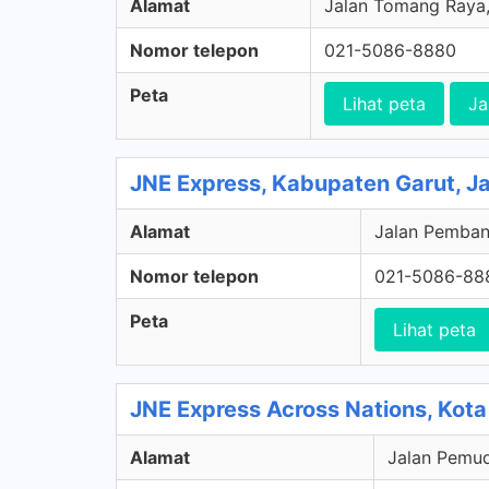
Alamat
Jalan Tomang Raya, 
Nomor telepon
021-5086-8880
Peta
Lihat peta
Ja
JNE Express, Kabupaten Garut, J
Alamat
Jalan Pemban
Nomor telepon
021-5086-88
Peta
Lihat peta
JNE Express Across Nations, Kota
Alamat
Jalan Pemud