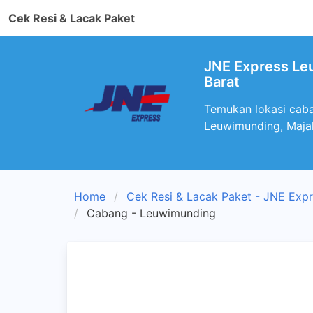
Cek Resi & Lacak Paket
JNE Express Leu
Barat
Temukan lokasi caba
Leuwimunding, Maja
Home
Cek Resi & Lacak Paket - JNE Exp
Cabang - Leuwimunding