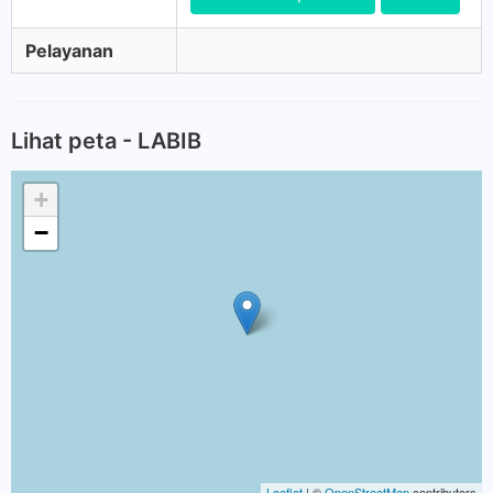
Pelayanan
Lihat peta - LABIB
+
−
Leaflet
| ©
OpenStreetMap
contributors