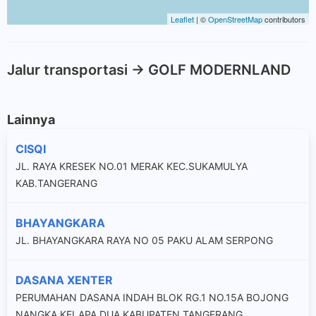
Leaflet
| ©
OpenStreetMap
contributors
Jalur transportasi -> GOLF MODERNLAND
Lainnya
CISQI
JL. RAYA KRESEK NO.01 MERAK KEC.SUKAMULYA
KAB.TANGERANG
BHAYANGKARA
JL. BHAYANGKARA RAYA NO 05 PAKU ALAM SERPONG
DASANA XENTER
PERUMAHAN DASANA INDAH BLOK RG.1 NO.15A BOJONG
NANGKA KELAPA DUA KABUPATEN TANGERANG