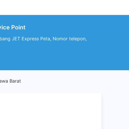
ice Point
abang JET Express Peta, Nomor telepon,
Jawa Barat