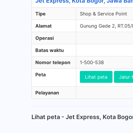
Jet Express, Kota Bogor, Jawa Ba
Tipe
Shop & Service Point
Alamat
Gunung Gede 2, RT.05/R
Operasi
Batas waktu
Nomor telepon
1-500-538
Peta
Lihat peta
Jalur 
Pelayanan
Lihat peta - Jet Express, Kota Bogo