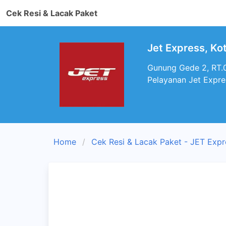
Cek Resi & Lacak Paket
Jet Express, Ko
Gunung Gede 2, RT.0
Pelayanan Jet Expre
Home
Cek Resi & Lacak Paket - JET Expr