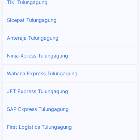
TIKI Tulungagung
Kalidawir
Cabang dan titik pengambilan paket JNE Express di
Sicepat Tulungagung
Kalidawir
Anteraja Tulungagung
Karangrejo
Cabang dan titik pengambilan paket JNE Express di
Ninja Xpress Tulungagung
Karangrejo
Wahana Express Tulungagung
Kauman
Cabang dan titik pengambilan paket JNE Express di Kauman
JET Express Tulungagung
Kedungwaru
SAP Express Tulungagung
Cabang dan titik pengambilan paket JNE Express di
Kedungwaru
First Logistics Tulungagung
Ngantru