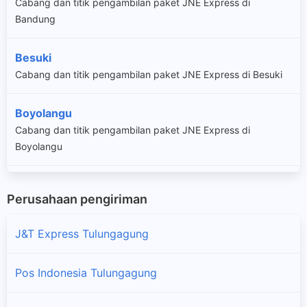
Cabang dan titik pengambilan paket JNE Express di
Bandung
Besuki
Cabang dan titik pengambilan paket JNE Express di Besuki
Boyolangu
Cabang dan titik pengambilan paket JNE Express di
Boyolangu
Campur Darat
Perusahaan pengiriman
Cabang dan titik pengambilan paket JNE Express di Campur
Darat
J&T Express Tulungagung
Gondang
Pos Indonesia Tulungagung
Cabang dan titik pengambilan paket JNE Express di
Gondang