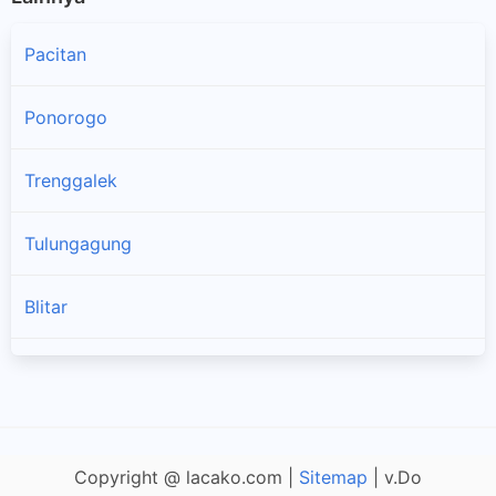
Pacitan
Wonoasri
Cabang dan titik pengambilan paket JNE Express di
Wonoasri
Ponorogo
Wungu
Trenggalek
Cabang dan titik pengambilan paket JNE Express di Wungu
Tulungagung
Blitar
×
Kediri
Malang
Copyright @ lacako.com |
Sitemap
| v.Do