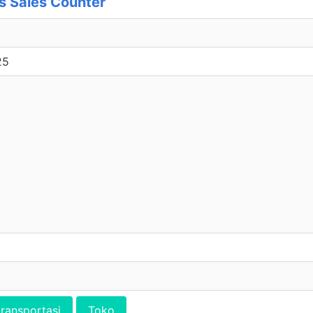
 Sales Counter
25
transportasi
Toko