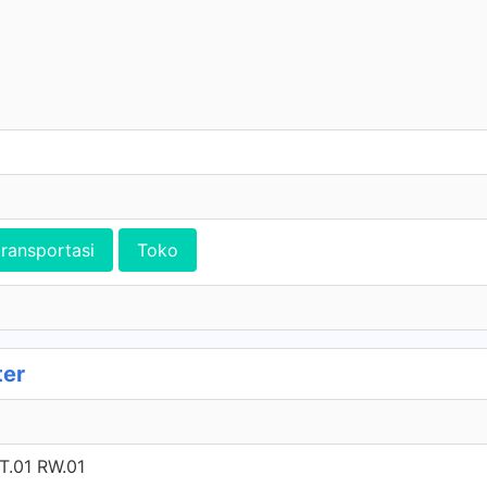
transportasi
Toko
ter
.01 RW.01