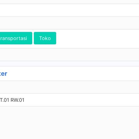
transportasi
Toko
ter
.01 RW.01