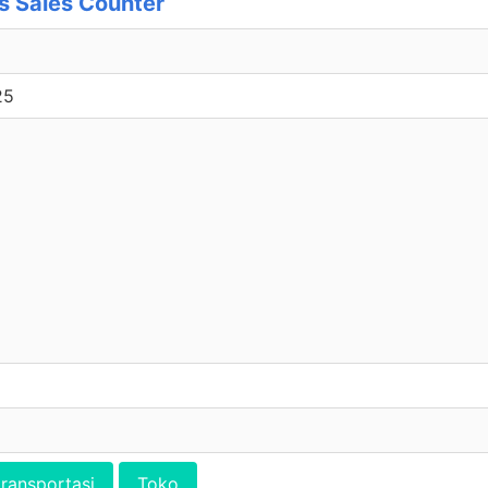
 Sales Counter
25
transportasi
Toko