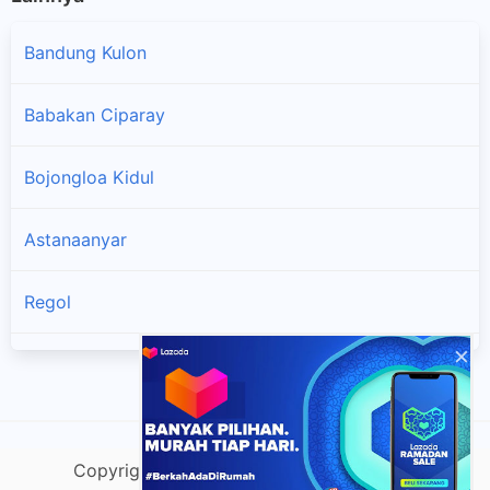
Bandung Kulon
Babakan Ciparay
Bojongloa Kidul
Astanaanyar
Regol
×
Lengkong
Bandung Kidul
Copyright @ lacako.com |
Sitemap
| v.Do
Buahbatu