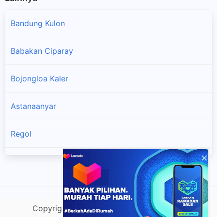
Bandung Kulon
Babakan Ciparay
Bojongloa Kaler
Astanaanyar
Regol
×
Lengkong
Bandung Kidul
Copyright @ lacako.com |
Sitemap
| v.Do
Buahbatu