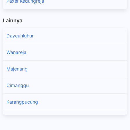
Paxel Kedungreja
Lainnya
Dayeuhluhur
Wanareja
Majenang
Cimanggu
Karangpucung
×
Cipari