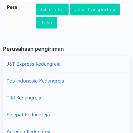
Peta
Lihat peta
Jalur transportasi
Toko
Perusahaan pengiriman
J&T Express Kedungreja
Pos Indonesia Kedungreja
TIKI Kedungreja
Sicepat Kedungreja
Anteraja Kedungreja