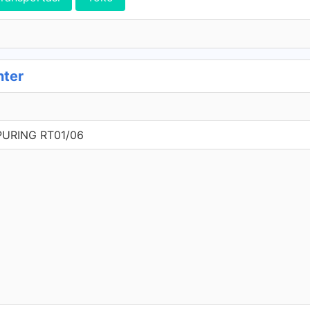
nter
URING RT01/06