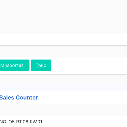
transportasi
Toko
ales Counter
O. O5 RT.06 RW.01