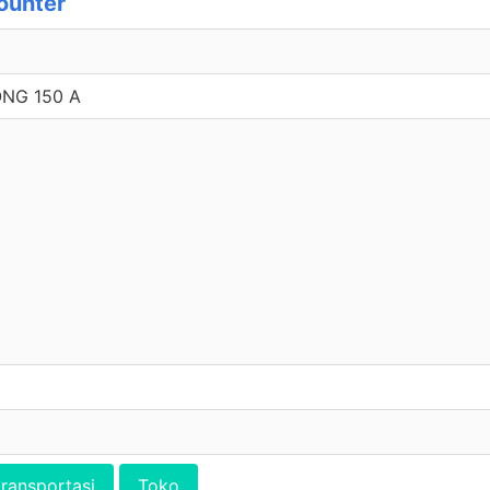
ounter
NG 150 A
transportasi
Toko