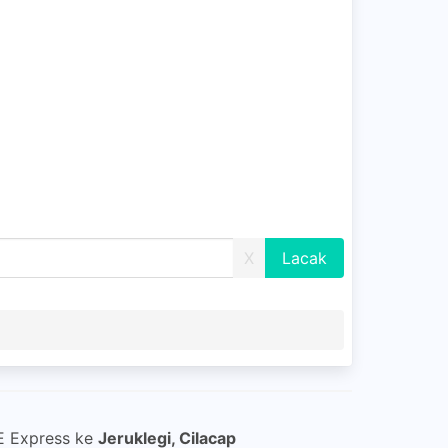
X
E Express ke
Jeruklegi, Cilacap