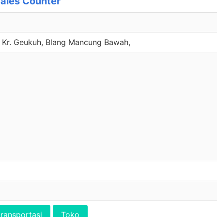
ales Counter
v Kr. Geukuh, Blang Mancung Bawah,
transportasi
Toko