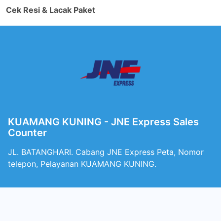
Cek Resi & Lacak Paket
KUAMANG KUNING - JNE Express Sales
Counter
JL. BATANGHARI. Cabang JNE Express Peta, Nomor
telepon, Pelayanan KUAMANG KUNING.