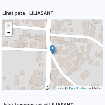
Lihat peta - LILIASANTI
+
−
Leaflet
| ©
OpenStreetMap
contributors
Jalur transportasi -> LILIASANTI