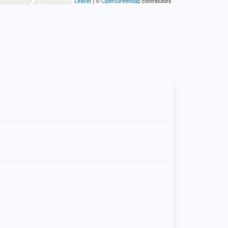
Leaflet
| ©
OpenStreetMap
contributors