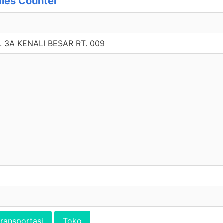
les Counter
. 3A KENALI BESAR RT. 009
transportasi
Toko