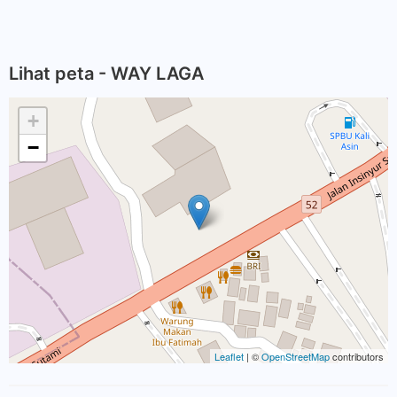
Lihat peta - WAY LAGA
+
−
Leaflet
| ©
OpenStreetMap
contributors