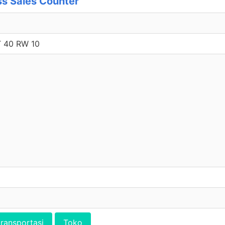
s Sales Counter
 40 RW 10
transportasi
Toko