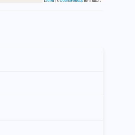
Leaflet
| ©
OpenStreetMap
contributors