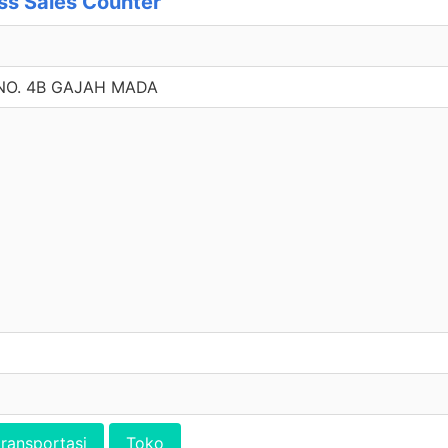
s Sales Counter
NO. 4B GAJAH MADA
transportasi
Toko