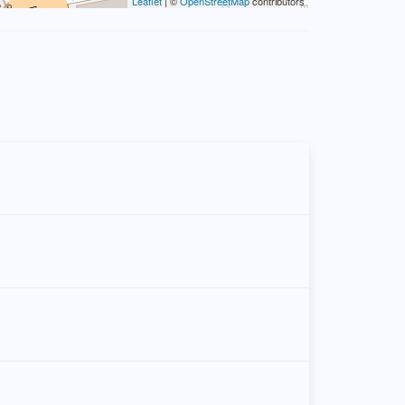
Leaflet
| ©
OpenStreetMap
contributors