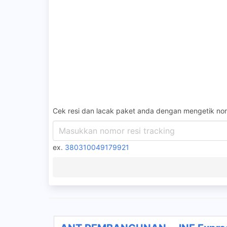
Cek resi dan lacak paket anda dengan mengetik nom
ex.
380310049179921