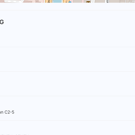
NG
an C2-5