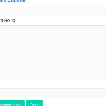
les Counter
UR NO 10
transportasi
Toko