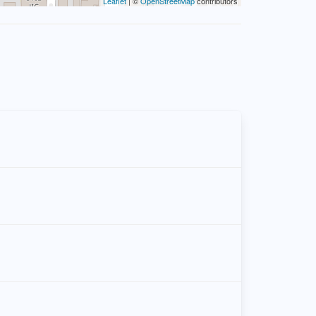
Leaflet
| ©
OpenStreetMap
contributors