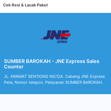
Cek Resi & Lacak Paket
SUMBER BAROKAH - JNE Express Sales
Counter
JL. KRAMAT SENTIONG NO.12A. Cabang JNE Express
Peta, Nomor telepon, Pelayanan SUMBER BAROKAH.