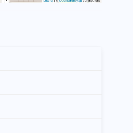
Leaflet
| ©
OpenStreetMap
contributors