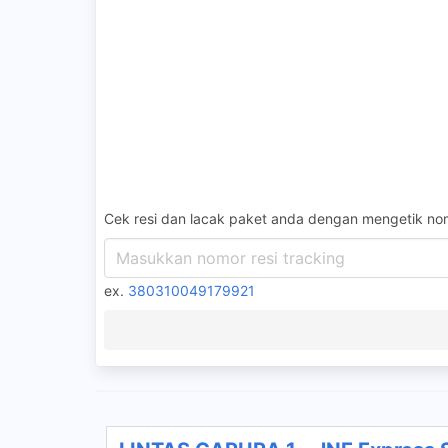
Cek resi dan lacak paket anda dengan mengetik nom
ex.
380310049179921