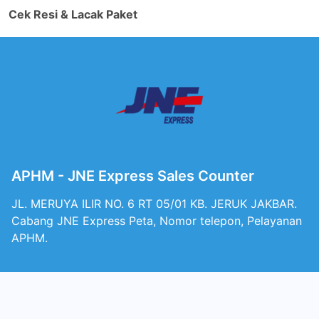
Cek Resi & Lacak Paket
APHM - JNE Express Sales Counter
JL. MERUYA ILIR NO. 6 RT 05/01 KB. JERUK JAKBAR.
Cabang JNE Express Peta, Nomor telepon, Pelayanan
APHM.