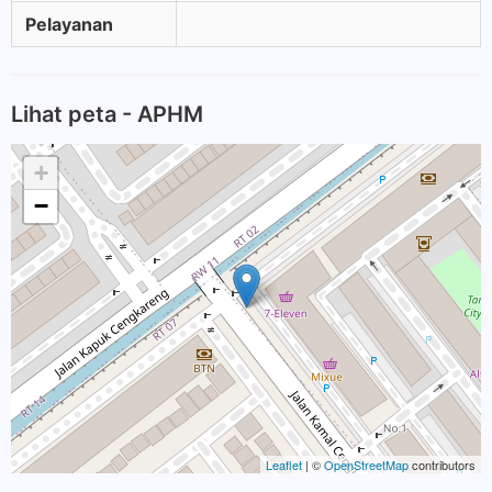
Pelayanan
Lihat peta - APHM
+
−
Leaflet
| ©
OpenStreetMap
contributors