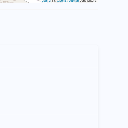
Leaflet
| ©
OpenStreetMap
contributors