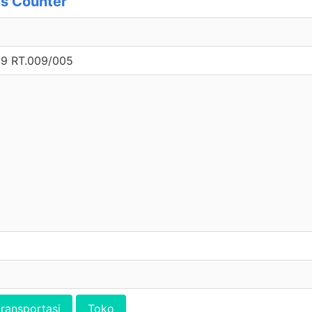
s Counter
9 RT.009/005
transportasi
Toko