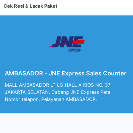
Cek Resi & Lacak Paket
AMBASADOR - JNE Express Sales Counter
MALL AMBASADOR LT LG HALL A KIOS NO. 37
JAKARTA SELATAN. Cabang JNE Express Peta,
Nomor telepon, Pelayanan AMBASADOR.