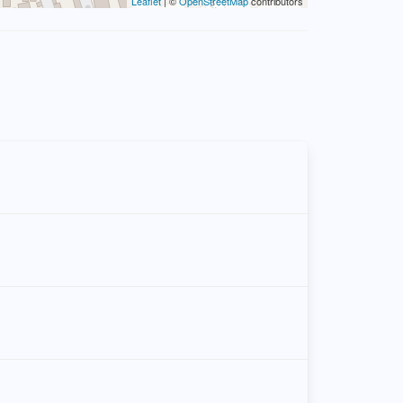
Leaflet
| ©
OpenStreetMap
contributors