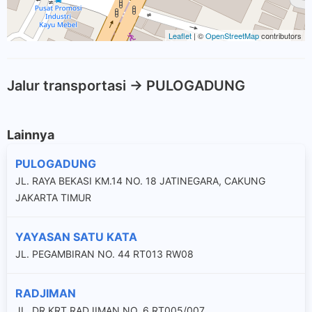
Leaflet
| ©
OpenStreetMap
contributors
Jalur transportasi -> PULOGADUNG
Lainnya
PULOGADUNG
JL. RAYA BEKASI KM.14 NO. 18 JATINEGARA, CAKUNG
JAKARTA TIMUR
YAYASAN SATU KATA
JL. PEGAMBIRAN NO. 44 RT013 RW08
RADJIMAN
JL. DR KRT RADJIMAN NO. 6 RT005/007