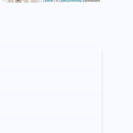
Leaflet
| ©
OpenStreetMap
contributors