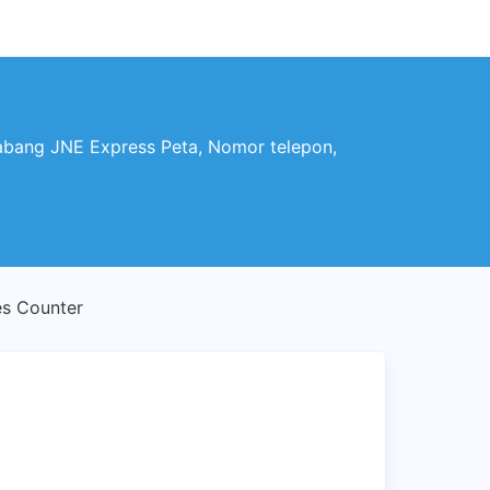
bang JNE Express Peta, Nomor telepon,
es Counter