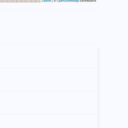
Leaflet
| ©
OpenStreetMap
contributors