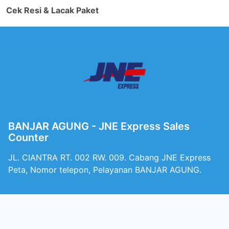
Cek Resi & Lacak Paket
BANJAR AGUNG - JNE Express Sales
Counter
JL. CIANTRA RT. 002 RW. 009. Cabang JNE Express
Peta, Nomor telepon, Pelayanan BANJAR AGUNG.