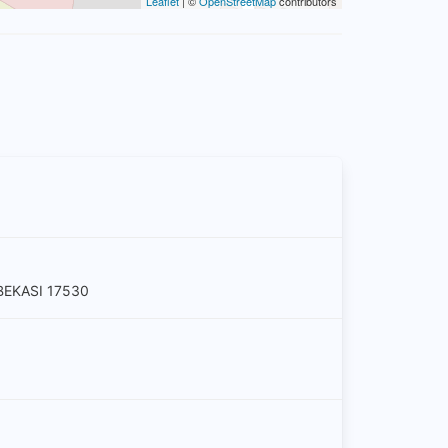
Leaflet
| ©
OpenStreetMap
contributors
BEKASI 17530