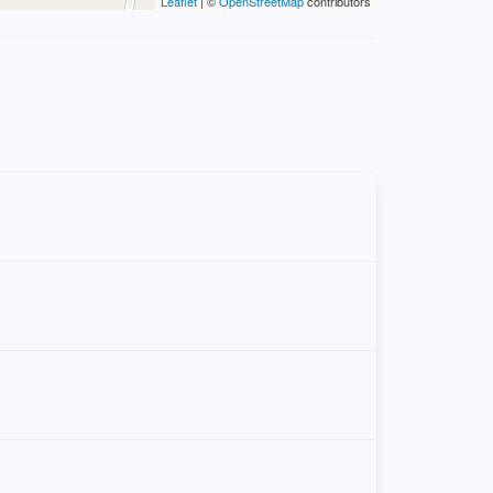
Leaflet
| ©
OpenStreetMap
contributors