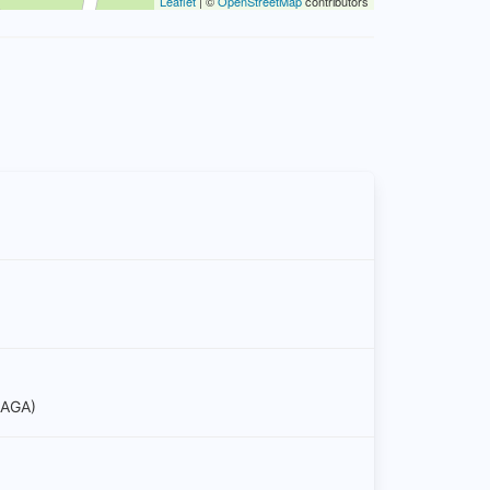
Leaflet
| ©
OpenStreetMap
contributors
AGA)