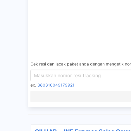
Cek resi dan lacak paket anda dengan mengetik nom
ex.
380310049179921