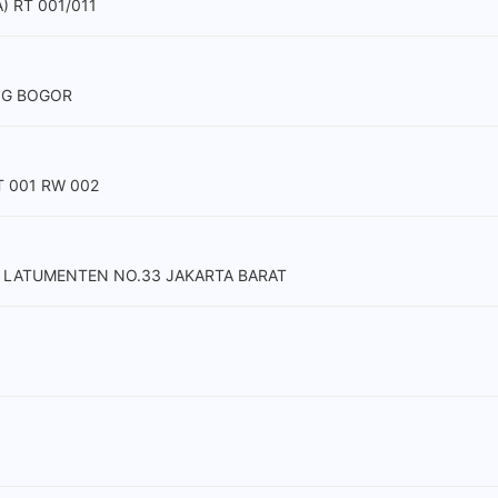
) RT 001/011
ONG BOGOR
T 001 RW 002
L. LATUMENTEN NO.33 JAKARTA BARAT