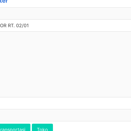
ter
R RT. 02/01
transportasi
Toko