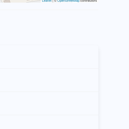
Leaflet
| ©
OpenStreetMap
contributors