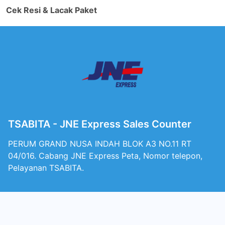
Cek Resi & Lacak Paket
TSABITA - JNE Express Sales Counter
PERUM GRAND NUSA INDAH BLOK A3 NO.11 RT
04/016. Cabang JNE Express Peta, Nomor telepon,
Pelayanan TSABITA.