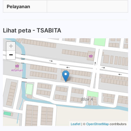
Pelayanan
Lihat peta - TSABITA
+
−
Leaflet
| ©
OpenStreetMap
contributors