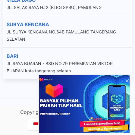
JL. SALAK RAYA H#2 (BLKG SPBU), PAMULANG
SURYA KENCANA
JL SURYA KENCANA NO.64B PAMULANG TANGERANG
SELATAN
BARI
JL RAYA BUARAN - BSD NO.79 PEREMPATAN VIKTOR
BUARAN kota tangerang selatan
×
Copyright @ lacako.com |
Sitemap
| v.Do
Cek Resi & Lacak Paket