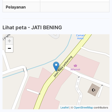
Pelayanan
Lihat peta - JATI BENING
+
−
Leaflet
| ©
OpenStreetMap
contributors