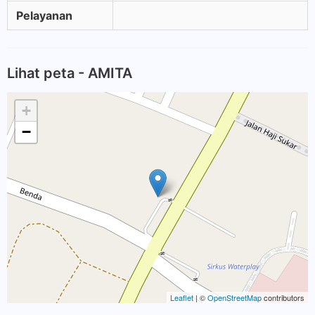
Pelayanan
Lihat peta - AMITA
+
−
Leaflet
| ©
OpenStreetMap
contributors