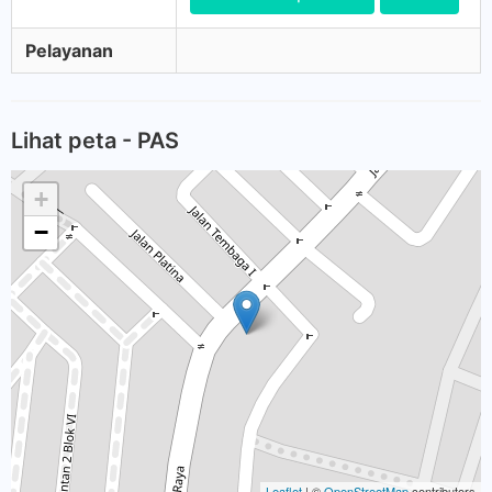
Pelayanan
Lihat peta - PAS
+
−
Leaflet
| ©
OpenStreetMap
contributors