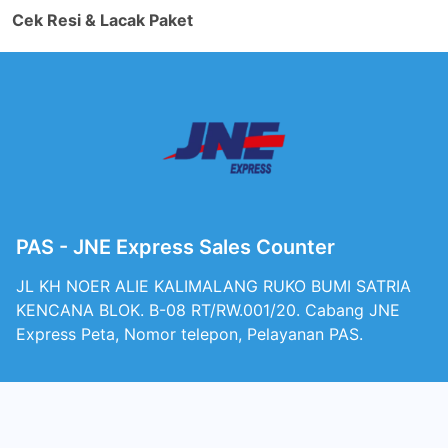
Cek Resi & Lacak Paket
PAS - JNE Express Sales Counter
JL KH NOER ALIE KALIMALANG RUKO BUMI SATRIA
KENCANA BLOK. B-08 RT/RW.001/20. Cabang JNE
Express Peta, Nomor telepon, Pelayanan PAS.