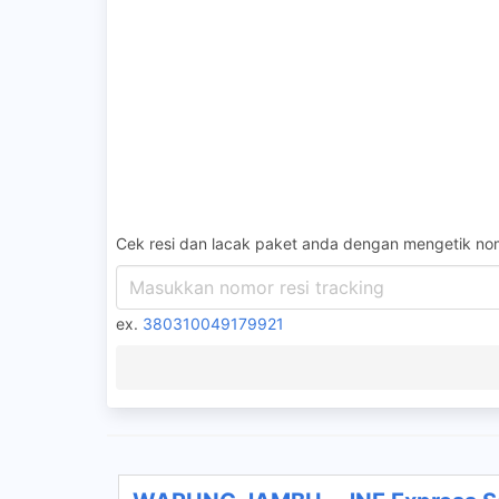
Cek resi dan lacak paket anda dengan mengetik nom
ex.
380310049179921