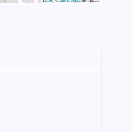
Leaflet
| ©
OpenStreetMap
contributors