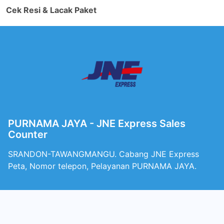
Cek Resi & Lacak Paket
PURNAMA JAYA - JNE Express Sales
Counter
SRANDON-TAWANGMANGU. Cabang JNE Express
Peta, Nomor telepon, Pelayanan PURNAMA JAYA.