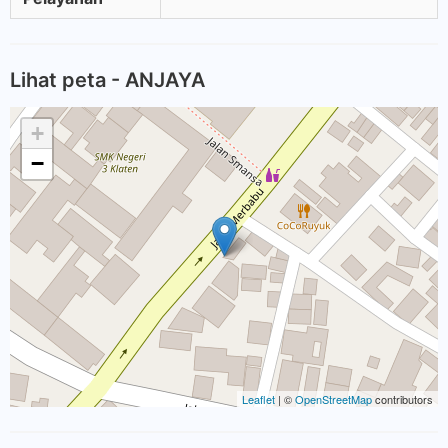
Lihat peta - ANJAYA
+
−
Leaflet
| ©
OpenStreetMap
contributors