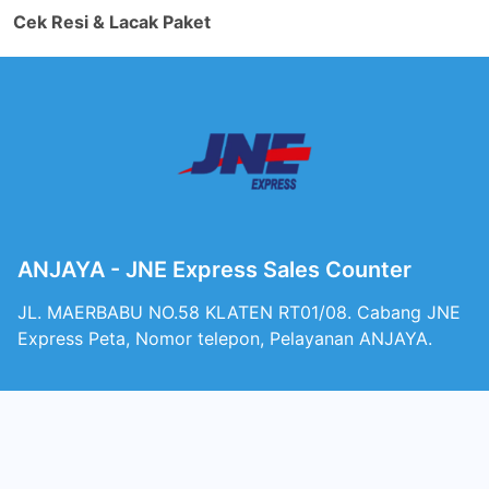
Cek Resi & Lacak Paket
ANJAYA - JNE Express Sales Counter
JL. MAERBABU NO.58 KLATEN RT01/08. Cabang JNE
Express Peta, Nomor telepon, Pelayanan ANJAYA.