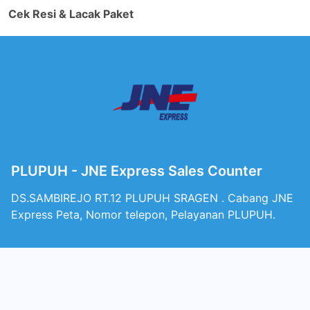
Cek Resi & Lacak Paket
PLUPUH - JNE Express Sales Counter
DS.SAMBIREJO RT.12 PLUPUH SRAGEN . Cabang JNE
Express Peta, Nomor telepon, Pelayanan PLUPUH.