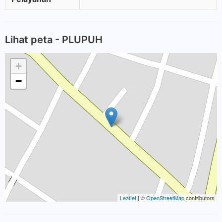
Lihat peta - PLUPUH
+
−
Leaflet
| ©
OpenStreetMap
contributors