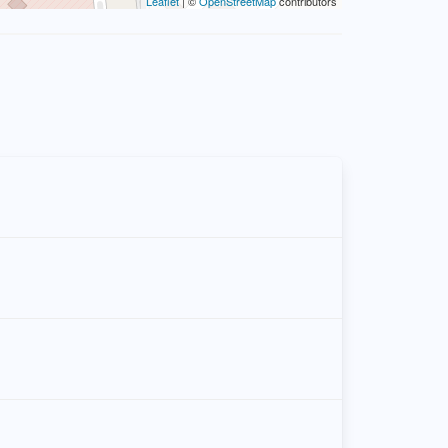
Leaflet
| ©
OpenStreetMap
contributors